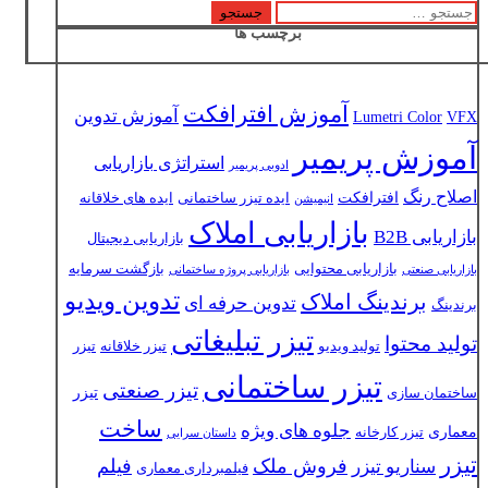
جستجو
برچسب ها
برای:
آموزش افترافکت
آموزش تدوین
Lumetri Color
VFX
آموزش پریمیر
استراتژی بازاریابی
ادوبی پریمیر
اصلاح رنگ
افترافکت
ایده تیزر ساختمانی
ایده های خلاقانه
انیمیشن
بازاریابی املاک
بازاریابی B2B
بازاریابی دیجیتال
بازاریابی محتوایی
بازگشت سرمایه
بازاریابی صنعتی
بازاریابی پروژه ساختمانی
تدوین ویدیو
برندینگ املاک
تدوین حرفه ای
برندینگ
تیزر تبلیغاتی
تولید محتوا
تولید ویدیو
تیزر خلاقانه
تیزر
تیزر ساختمانی
تیزر صنعتی
تیزر
ساختمان سازی
ساخت
جلوه های ویژه
معماری
تیزر کارخانه
داستان سرایی
تیزر
فروش ملک
فیلم
سناریو تیزر
فیلمبرداری معماری