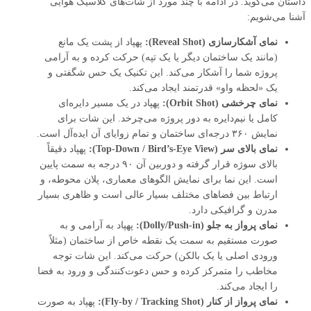
داستان می‌گوید. در ادامه با چند مورد از شات‌های کلاسیک هوایی
آشنا می‌شویم:
نمای آشکارسازی (Reveal Shot):
پهپاد از پشت یک مانع
(مانند یک ساختمان دیگر یا یک تپه) حرکت کرده و به آرامی
پروژه شما را آشکار می‌کند. این تکنیک یک حس شگفتی و
یک «لحظه واو» قدرتمند ایجاد می‌کند.
نمای چرخشی (Orbit Shot):
پهپاد در یک مسیر دایره‌ای
کامل یا نیم‌دایره به دور پروژه می‌چرخد. این شات برای
نمایش ۳۶۰ درجه‌ای ساختمان و تمام زوایای آن ایده‌آل است.
نمای بالای سر (Top-Down / Bird’s-Eye View):
پهپاد دقیقاً
بالای سوژه قرار گرفته و دوربین آن ۹۰ درجه به سمت پایین
است. این نما برای نمایش الگوهای معماری، پلان محوطه، و
ارتباط بین فضاهای مختلف بسیار عالی است و ظاهری بسیار
مدرن و گرافیکی دارد.
نمای پرواز به جلو (Dolly/Push-in):
پهپاد به آرامی و به
صورت مستقیم به سمت یک نقطه خاص از ساختمان (مثلاً
ورودی اصلی یا یک بالکن) حرکت می‌کند. این شات توجه
مخاطب را متمرکز کرده و حس دعوت‌کنندگی و ورود به فضا
را ایجاد می‌کند.
نمای پرواز از کنار (Fly-by / Tracking Shot):
پهپاد به صورت