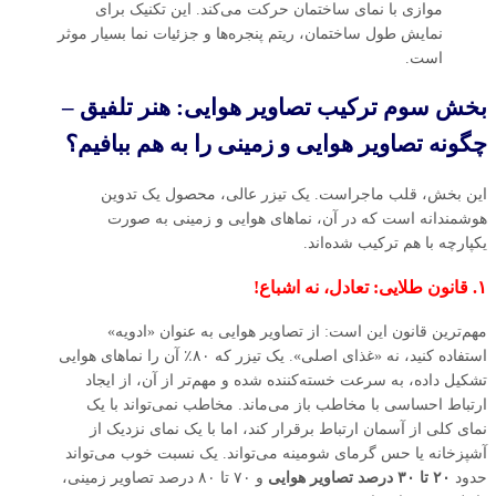
موازی با نمای ساختمان حرکت می‌کند. این تکنیک برای
نمایش طول ساختمان، ریتم پنجره‌ها و جزئیات نما بسیار موثر
است.
بخش سوم ترکیب تصاویر هوایی: هنر تلفیق –
چگونه تصاویر هوایی و زمینی را به هم ببافیم؟
این بخش، قلب ماجراست. یک تیزر عالی، محصول یک تدوین
هوشمندانه است که در آن، نماهای هوایی و زمینی به صورت
یکپارچه با هم ترکیب شده‌اند.
۱. قانون طلایی: تعادل، نه اشباع!
مهم‌ترین قانون این است: از تصاویر هوایی به عنوان «ادویه»
استفاده کنید، نه «غذای اصلی». یک تیزر که ۸۰٪ آن را نماهای هوایی
تشکیل داده، به سرعت خسته‌کننده شده و مهم‌تر از آن، از ایجاد
ارتباط احساسی با مخاطب باز می‌ماند. مخاطب نمی‌تواند با یک
نمای کلی از آسمان ارتباط برقرار کند، اما با یک نمای نزدیک از
آشپزخانه یا حس گرمای شومینه می‌تواند. یک نسبت خوب می‌تواند
حدود
۲۰ تا ۳۰ درصد تصاویر هوایی
و ۷۰ تا ۸۰ درصد تصاویر زمینی،