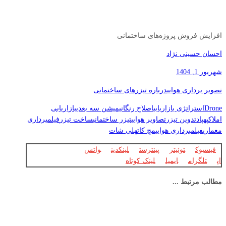
افزایش فروش پروژه‌های ساختمانی
احسان حسینی نژاد
شهریور 1, 1404
تصویر برداری هوایی
درباره تیزرهای ساختمانی
Drone
استراتژی بازاریابی
اصلاح رنگ
انیمیشن سه بعدی
بازاریابی
املاک
پهپاد
تدوین تیزر
تصاویر هوایی
تیزر ساختمانی
ساخت تیزر
فیلمبرداری
معماری
فیلمبرداری هوایی
مچ کات
هلی شات
فیسبوک
توئیتر
پینترست
لینکدین
واتس
اپ
تلگرام
ایمیل
لینک کوتاه
مطالب مرتبط ...