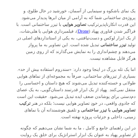
یک نمای باشکوه و سینمایی از آسمان، خورشید در حال طلوع، و
پروژه‌ی ساختمانی شما که به آرامی از میان ابرها پدیدار می‌شود.
این قدرت انکارناپذیرترکیب
تصاویر هوایی
با تیزر ساختمانی است. با
فراگیر شدن فناوری پهپاد (
Drone
)، فیلمبرداری هوایی یا هلی‌شات،
از یک ابزار لوکس و دست‌نیافتنی، به یکی از استانداردهای اصلی در
تولید
تیزر ساختمانی
تبدیل شده است. این تصاویر به ما پرواز
می‌دهند و چشم‌اندازی را به نمایش می‌گذارند که از روی زمین
هرگز قابل مشاهده نیست.
اما یک تله بزرگ در اینجا وجود دارد: «سندروم استفاده بیش از حد».
بسیاری از تیزرهای ساختمانی، صرفاً به مجموعه‌ای از نماهای هوایی
طولانی و خسته‌کننده تبدیل می‌شوند که هیچ داستان و احساسی را
منتقل نمی‌کنند. پهپاد از یک ابزار قدرتمند داستان‌گویی، به یک عصای
دم‌دستی برای پوشاندن ضعف ایده تبدیل می‌شود. حقیقت این است
که جادوی واقعی، در خودِ تصاویر هوایی نیست؛ بلکه در هنر
ترکیب
تصاویر هوایی با تیزر ساختمانی
و تلفیق هوشمندانه آن با نماهای
زمینی، داخلی و جزئیات پروژه نهفته است.
در این راهنمای جامع و کامل ، ما به شما نشان می‌دهیم که چگونه
از تصاویر پهپاد به عنوان یک ابزار استراتژیک برای خلق یک روایت