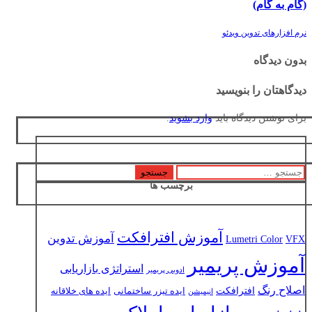
(گام به گام)
نرم افزارهای تدوین ویدئو
بدون دیدگاه
دیدگاهتان را بنویسید
برای نوشتن دیدگاه باید
وارد بشوید
.
جستجو
برچسب ها
برای:
آموزش افترافکت
آموزش تدوین
Lumetri Color
VFX
آموزش پریمیر
استراتژی بازاریابی
ادوبی پریمیر
اصلاح رنگ
افترافکت
ایده تیزر ساختمانی
ایده های خلاقانه
انیمیشن