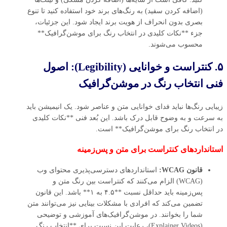
(اضافه کردن سفید) به رنگ‌های برند خود استفاده کنید تا تنوع
بصری بدون انحراف از هویت برند ایجاد شود. این جزئیات،
جزء **نکات کلیدی در انتخاب رنگ برای موشن‌گرافیک**
محسوب می‌شوند.
۵. کنتراست و خوانایی (Legibility): اصول
فنی انتخاب رنگ در موشن‌گرافیک
زیبایی رنگ‌ها نباید فدای خوانایی متن و عناصر شود. یک انیمیشن باید
به سرعت و به وضوح قابل درک باشد. این بُعد فنی **نکات کلیدی
در انتخاب رنگ برای موشن‌گرافیک** است.
استانداردهای کنتراست برای متن و پس‌زمینه
قانون WCAG:
استانداردهای دسترسی‌پذیری محتوای وب
(WCAG) الزام می‌کنند که کنتراست بین رنگ متن و
پس‌زمینه باید حداقل نسبت **۴.۵ به ۱** باشد. این قانون
تضمین می‌کند که افرادی با مشکلات بینایی نیز می‌توانند متن
شما را بخوانند. در موشن‌گرافیک‌های آموزشی و توضیحی
(Explainer Videos)، رعایت این نسبت برای **انتخاب رنگ