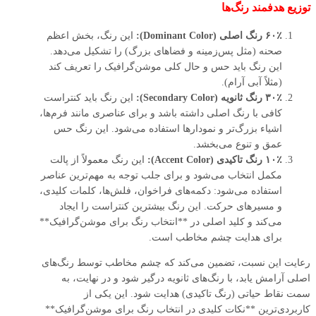
توزیع هدفمند رنگ‌ها
۶۰٪ رنگ اصلی (Dominant Color):
این رنگ، بخش اعظم
صحنه (مثل پس‌زمینه و فضاهای بزرگ) را تشکیل می‌دهد.
این رنگ باید حس و حال کلی موشن‌گرافیک را تعریف کند
(مثلاً آبی آرام).
۳۰٪ رنگ ثانویه (Secondary Color):
این رنگ باید کنتراست
کافی با رنگ اصلی داشته باشد و برای عناصری مانند فرم‌ها،
اشیاء بزرگ‌تر و نمودارها استفاده می‌شود. این رنگ حس
عمق و تنوع می‌بخشد.
۱۰٪ رنگ تاکیدی (Accent Color):
این رنگ معمولاً از پالت
مکمل انتخاب می‌شود و برای جلب توجه به مهم‌ترین عناصر
استفاده می‌شود: دکمه‌های فراخوان، فلش‌ها، کلمات کلیدی،
و مسیرهای حرکت. این رنگ بیشترین کنتراست را ایجاد
می‌کند و کلید اصلی در **انتخاب رنگ برای موشن‌گرافیک**
برای هدایت چشم مخاطب است.
رعایت این نسبت، تضمین می‌کند که چشم مخاطب توسط رنگ‌های
اصلی آرامش یابد، با رنگ‌های ثانویه درگیر شود و در نهایت، به
سمت نقاط حیاتی (رنگ تاکیدی) هدایت شود. این یکی از
کاربردی‌ترین **نکات کلیدی در انتخاب رنگ برای موشن‌گرافیک**