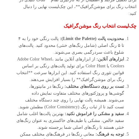
انتخاب رنگ برای موشن‌گرافیک**، این چک‌لیست نهایی را دنبال
کنید:
چک‌لیست انتخاب رنگ موشن‌گرافیک
محدودیت پالت (Limit the Palette):
پالت رنگی خود را به ۴
تا ۵ رنگ اصلی (شامل رنگ‌های خنثی) محدود کنید. پالت‌های
شلوغ باعث سردرگمی بصری می‌شوند.
ابزارهای آنلاین:
از ابزارهای آنلاین مانند Adobe Color Wheel،
Coolors یا Color Hunt برای تولید پالت‌های رنگی بر اساس
قوانین تئوری رنگ استفاده کنید. این ابزارها سرعت **انتخاب
رنگ برای موشن‌گرافیک** را بسیار افزایش می‌دهند.
تست بر روی دستگاه‌های مختلف:
رنگ‌ها در مانیتورها،
گوشی‌ها و پروژکتورهای مختلف متفاوت نمایش داده
می‌شوند. همیشه پالت نهایی را روی چند دستگاه مختلف
تست کنید تا از ثبات رنگ (Color Consistency) مطمئن شوید.
سفید و مشکی را فراموش نکنید:
بهترین پالت‌ها اغلب شامل
سفید خالص، مشکی یا طیف‌های خاکستری به عنوان رنگ‌های
خنثی هستند تا رنگ‌های اصلی شما برجسته شوند.
توجه به فرهنگ:
معانی رنگ‌ها در فرهنگ‌های مختلف ممکن