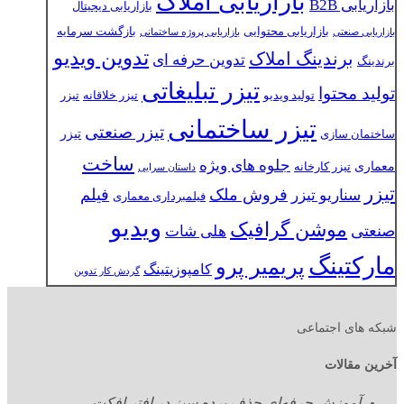
بازاریابی املاک
بازاریابی B2B
بازاریابی دیجیتال
بازاریابی محتوایی
بازگشت سرمایه
بازاریابی صنعتی
بازاریابی پروژه ساختمانی
تدوین ویدیو
برندینگ املاک
تدوین حرفه ای
برندینگ
تیزر تبلیغاتی
تولید محتوا
تولید ویدیو
تیزر خلاقانه
تیزر
تیزر ساختمانی
تیزر صنعتی
تیزر
ساختمان سازی
ساخت
جلوه های ویژه
معماری
تیزر کارخانه
داستان سرایی
تیزر
فروش ملک
فیلم
سناریو تیزر
فیلمبرداری معماری
ویدیو
موشن گرافیک
صنعتی
هلی شات
مارکتینگ
پریمیر پرو
کامپوزیتینگ
گردش کار تدوین
شبکه های اجتماعی
آخرین مقالات
آموزش حرفه‌ای حذف پرده سبز در افتر افکت