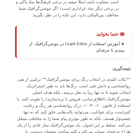
است متفاوت باشد (مثلاً سفید در برخی فرهنگ‌ها نماد پاکی و
در برخی دیگر نماد عزاداری است). اگر موشن‌گرافیک شما
مخاطب بین‌المللی دارد، این نکته را در نظر بگیرید.
📖 حتما بخوانید
➤ آموزش استفاده از Graph Editor در موشن‌گرافیک: از
مبتدی تا حرفه‌ای
نتیجه‌گیری:
**نکات کلیدی در انتخاب رنگ برای موشن‌گرافیک** ترکیبی از هنر،
روانشناسی و دانش فنی است. رنگ‌ها باید به طور استراتژیک
انتخاب شوند تا نه تنها زیبا به نظر برسند، بلکه هدف اصلی
موشن‌گرافیک (اطلاع‌رسانی، فروش یا برندسازی) را تقویت کنند. با
استفاده از قانون ۶۰-۳۰-۱۰، درک روانشناسی هر رنگ و رعایت
کنتراست برای خوانایی، می‌توانید پالت‌هایی خلق کنید که نه تنها
چشم‌نواز هستند، بلکه به طور مؤثری پیام شما را به مخاطب منتقل
می‌کنند. تسلط بر این اصول، یک موشن‌گرافیک ساز عادی را از یک
طراح حرفه‌ای متمایز می‌کند و کلید ساخت محتوای ویدئویی با