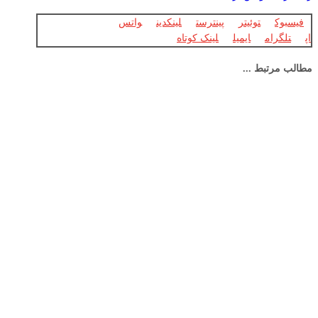
فیسبوک
توئیتر
پینترست
لینکدین
واتس
اپ
تلگرام
ایمیل
لینک کوتاه
مطالب مرتبط ...