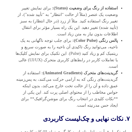
استفاده از رنگ برای وضعیت (Status):
برای نمایش تغییر
وضعیت یک عنصر (مثلاً از حالت “انتظار” به “تأیید شده”)، از
تغییر رنگ استفاده کنید. مثلاً از زرد (در حال انتظار) به سبز
(تأیید شده) تغییر دهید. این یک راه بسیار مؤثر برای انتقال
اطلاعات بدون نیاز به متن زیاد است.
پالس رنگی (Color Pulse):
برای جلب توجه ناگهانی به یک
ناحیه، می‌توانید رنگ تاکیدی آن ناحیه را به صورت سریع و
ریتمیک کم و زیاد کنید (Pulse). این تکنیک برای نمایش کلیک‌ها
یا تعاملات کاربر در رابط‌های کاربری متحرک (UI/UX) عالی
است.
گریدینت‌های متحرک (Animated Gradients):
استفاده از
گریدینت‌های رنگی که به آرامی حرکت می‌کنند، به پس‌زمینه
عمق داده و آن را از حالت تخت خارج می‌کند، بدون اینکه
حواس مخاطب را از محتوای اصلی پرت کند. این یکی از
**نکات کلیدی در انتخاب رنگ برای موشن‌گرافیک** برای
ایجاد حس مدرنیته است.
۷. نکات نهایی و چک‌لیست کاربردی
برای تکمیل فرآیند و اطمینان از به کارگیری تمام **نکات کلیدی در