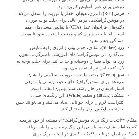
روشن برای حس آسایش کاربرد دارد.
قرمز (Red):
انرژی، هیجان، خطر یا فوریت را منتقل می‌کند.
در موشن‌گرافیک‌ها، قرمز عالی برای جلب توجه فوری،
دکمه‌های فراخوان عمل (CTA) یا نمایش هشدارهای مهم
است. اما باید به میزان کم و هدفمند استفاده شود تا موجب
خستگی چشم نشود.
زرد (Yellow):
شادی، خوش‌بینی و انرژی را به نمایش
می‌گذارد. در موشن‌گرافیک‌های آموزشی یا سرگرمی‌محور،
زرد می‌تواند فضا را دوستانه و جذاب کند. برای جلب توجه به
یک نکته خاص نیز استفاده می‌شود.
سبز (Green):
رشد، طبیعت، ثروت یا سلامتی را نشان
می‌دهد. برای موشن‌گرافیک‌های محیط زیستی یا معرفی
استارتاپ‌های در حال رشد، سبز بهترین انتخاب است.
مشکی (Black) و سفید (White):
این رنگ‌های خنثی،
کنتراست لازم را برای خوانایی ایجاد می‌کنند و می‌توانند حس
مدرنیته یا لوکس بودن را منتقل کنند.
هنگام **انتخاب رنگ برای موشن‌گرافیک**، همیشه از خود بپرسید
که مخاطب هدف شما با دیدن این رنگ چه حسی را باید دریافت
کند؟ این اصل، در قلب **نکات کلیدی در انتخاب رنگ برای