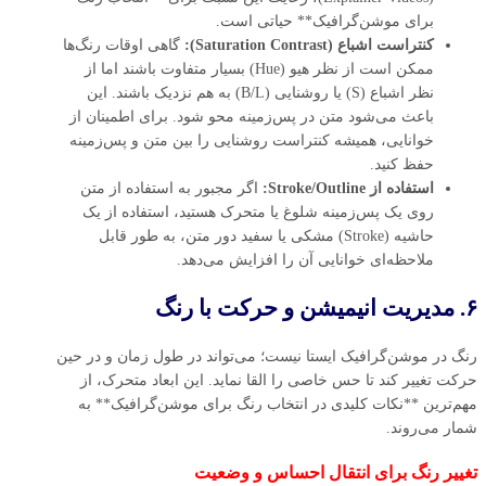
برای موشن‌گرافیک** حیاتی است.
کنتراست اشباع (Saturation Contrast):
گاهی اوقات رنگ‌ها
ممکن است از نظر هیو (Hue) بسیار متفاوت باشند اما از
نظر اشباع (S) یا روشنایی (B/L) به هم نزدیک باشند. این
باعث می‌شود متن در پس‌زمینه محو شود. برای اطمینان از
خوانایی، همیشه کنتراست روشنایی را بین متن و پس‌زمینه
حفظ کنید.
استفاده از Stroke/Outline:
اگر مجبور به استفاده از متن
روی یک پس‌زمینه شلوغ یا متحرک هستید، استفاده از یک
حاشیه (Stroke) مشکی یا سفید دور متن، به طور قابل
ملاحظه‌ای خوانایی آن را افزایش می‌دهد.
۶. مدیریت انیمیشن و حرکت با رنگ
رنگ در موشن‌گرافیک ایستا نیست؛ می‌تواند در طول زمان و در حین
حرکت تغییر کند تا حس خاصی را القا نماید. این ابعاد متحرک، از
مهم‌ترین **نکات کلیدی در انتخاب رنگ برای موشن‌گرافیک** به
شمار می‌روند.
تغییر رنگ برای انتقال احساس و وضعیت