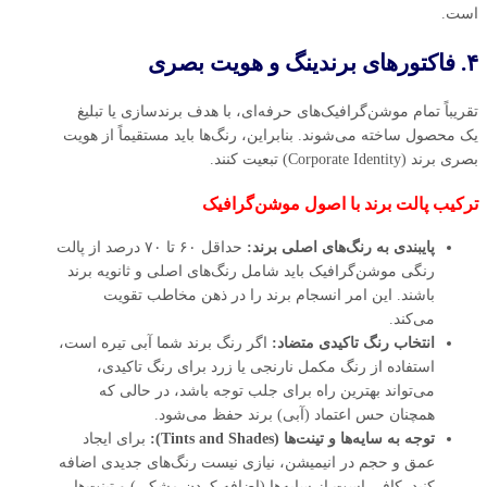
است.
۴. فاکتورهای برندینگ و هویت بصری
تقریباً تمام موشن‌گرافیک‌های حرفه‌ای، با هدف برندسازی یا تبلیغ
یک محصول ساخته می‌شوند. بنابراین، رنگ‌ها باید مستقیماً از هویت
بصری برند (Corporate Identity) تبعیت کنند.
ترکیب پالت برند با اصول موشن‌گرافیک
پایبندی به رنگ‌های اصلی برند:
حداقل ۶۰ تا ۷۰ درصد از پالت
رنگی موشن‌گرافیک باید شامل رنگ‌های اصلی و ثانویه برند
باشند. این امر انسجام برند را در ذهن مخاطب تقویت
می‌کند.
انتخاب رنگ تاکیدی متضاد:
اگر رنگ برند شما آبی تیره است،
استفاده از رنگ مکمل نارنجی یا زرد برای رنگ تاکیدی،
می‌تواند بهترین راه برای جلب توجه باشد، در حالی که
همچنان حس اعتماد (آبی) برند حفظ می‌شود.
توجه به سایه‌ها و تینت‌ها (Tints and Shades):
برای ایجاد
عمق و حجم در انیمیشن، نیازی نیست رنگ‌های جدیدی اضافه
کنید. کافی است از سایه‌ها (اضافه کردن مشکی) و تینت‌ها