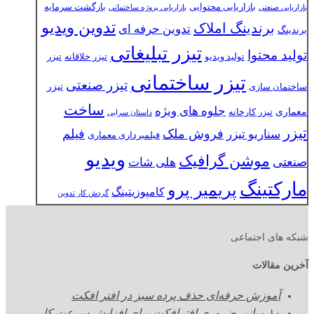
بازاریابی محتوایی
بازگشت سرمایه
بازاریابی صنعتی
بازاریابی پروژه ساختمانی
تدوین ویدیو
برندینگ املاک
تدوین حرفه ای
برندینگ
تیزر تبلیغاتی
تولید محتوا
تولید ویدیو
تیزر خلاقانه
تیزر
تیزر ساختمانی
تیزر صنعتی
تیزر
ساختمان سازی
ساخت
جلوه های ویژه
معماری
تیزر کارخانه
داستان سرایی
تیزر
فروش ملک
فیلم
سناریو تیزر
فیلمبرداری معماری
ویدیو
موشن گرافیک
صنعتی
هلی شات
مارکتینگ
پریمیر پرو
کامپوزیتینگ
گردش کار تدوین
شبکه های اجتماعی
آخرین مقالات
آموزش حرفه‌ای حذف پرده سبز در افتر افکت
۱۰ میانبر ضروری افترافکت برای افزایش سرعت کار