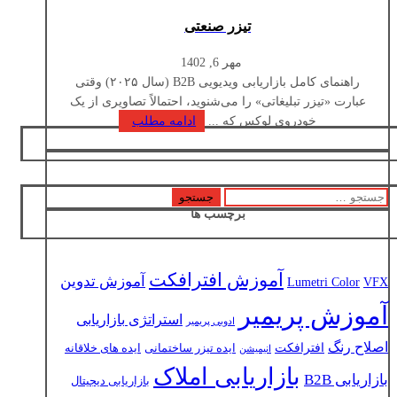
تیزر صنعتی
مهر 6, 1402
راهنمای کامل بازاریابی ویدیویی B2B (سال ۲۰۲۵) وقتی
عبارت «تیزر تبلیغاتی» را می‌شنوید، احتمالاً تصاویری از یک
خودروی لوکس که ...
ادامه مطلب
جستجو
برچسب ها
برای:
آموزش افترافکت
آموزش تدوین
Lumetri Color
VFX
آموزش پریمیر
استراتژی بازاریابی
ادوبی پریمیر
اصلاح رنگ
افترافکت
ایده تیزر ساختمانی
ایده های خلاقانه
انیمیشن
بازاریابی املاک
بازاریابی B2B
بازاریابی دیجیتال