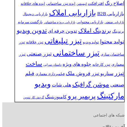
اصلاح رنگ
افترافکت
ایده تیزر ساختمانی
ایده های خلاقانه
انیمیشن
بازاریابی املاک
بازاریابی B2B
بازاریابی دیجیتال
بازاریابی محتوایی
بازگشت سرمایه
بازاریابی صنعتی
بازاریابی پروژه ساختمانی
تدوین ویدیو
برندینگ املاک
تدوین حرفه ای
برندینگ
تیزر تبلیغاتی
تولید محتوا
تولید ویدیو
تیزر خلاقانه
تیزر
تیزر ساختمانی
تیزر صنعتی
تیزر
ساختمان سازی
ساخت
جلوه های ویژه
معماری
تیزر کارخانه
داستان سرایی
تیزر
فروش ملک
فیلم
سناریو تیزر
فیلمبرداری معماری
ویدیو
موشن گرافیک
صنعتی
هلی شات
مارکتینگ
پریمیر پرو
کامپوزیتینگ
گردش کار تدوین
شبکه های اجتماعی
آخرین مقالات