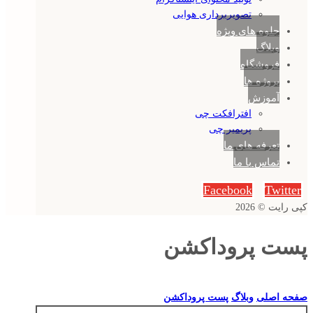
تصویربرداری هوایی
جلوه های ویژه
وبلاگ
فروشگاه
پروژه ها
آموزش
افترافکت چی
پریمیر چی
تعرفه های ما
تماس با ما
Facebook
Twitter
کپی رایت © 2026
پست پروداکشن
صفحه اصلی
وبلاگ
پست پروداکشن