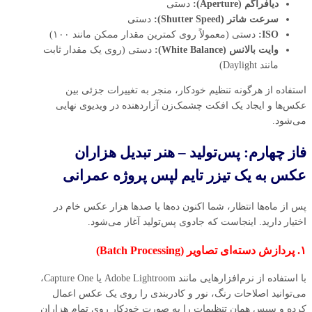
دیافراگم (Aperture):
دستی
سرعت شاتر (Shutter Speed):
دستی
ISO:
دستی (معمولاً روی کمترین مقدار ممکن مانند ۱۰۰)
وایت بالانس (White Balance):
دستی (روی یک مقدار ثابت
مانند Daylight)
استفاده از هرگونه تنظیم خودکار، منجر به تغییرات جزئی بین
عکس‌ها و ایجاد یک افکت چشمک‌زن آزاردهنده در ویدیوی نهایی
می‌شود.
فاز چهارم: پس‌تولید – هنر تبدیل هزاران
عکس به یک تیزر تایم‌ لپس پروژه‌ عمرانی
پس از ماه‌ها انتظار، شما اکنون ده‌ها یا صدها هزار عکس خام در
اختیار دارید. اینجاست که جادوی پس‌تولید آغاز می‌شود.
۱. پردازش دسته‌ای تصاویر (Batch Processing)
با استفاده از نرم‌افزارهایی مانند Adobe Lightroom یا Capture One،
می‌توانید اصلاحات رنگ، نور و کادربندی را روی یک عکس اعمال
کرده و سپس همان تنظیمات را به صورت خودکار روی تمام هزاران