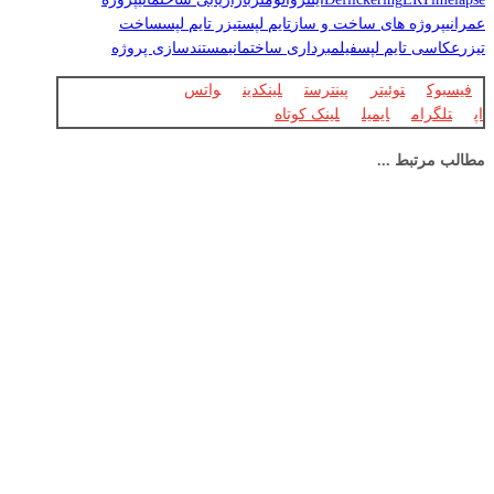
عمرانی
پروژه های ساخت و ساز
تایم لپس
تیزر تایم لپس
ساخت
تیزر
عکاسی تایم لپس
فیلمبرداری ساختمانی
مستندسازی پروژه
فیسبوک
توئیتر
پینترست
لینکدین
واتس
اپ
تلگرام
ایمیل
لینک کوتاه
مطالب مرتبط ...