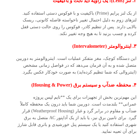
۲. لنز (Lens): یک زاویه دید ثابت و باکیفیت
از یک لنز پرایم (Prime) باکیفیت و با فوکوس دستی استفاده کنید.
لنزهای زوم به دلیل احتمال تغییر ناخواسته فاصله کانونی، ریسک
بالایی دارند. پس از تنظیم کادر، فوکوس را روی حالت دستی قفل
کرده و چسب بزنید تا به هیچ وجه تغییر نکند.
۳. اینتروالومتر (Intervalometer)
این دستگاه کوچک، مغز متفکر عملیات است. اینتروالومتر به دوربین
متصل شده و به آن فرمان می‌دهد که در فواصل زمانی مشخص
(اینتروالی که شما تنظیم کرده‌اید) به صورت خودکار عکس بگیرد.
۴. محفظه ضدآب و سیستم برق (Housing & Power)
این مهم‌ترین بخش از تجهیزات برای یک **تایم‌ لپس پروژه‌
عمرانی** بلندمدت است. دوربین شما باید درون یک محفظه کاملاً
ضدآب و مقاوم در برابر گرد و غبار (Weatherproof Housing) قرار
گیرد. برای تامین برق نیز، یا باید از یک آداپتور AC متصل به برق
شهری استفاده کنید یا یک سیستم پنل خورشیدی و باتری قابل شارژ
برای آن تعبیه نمایید.