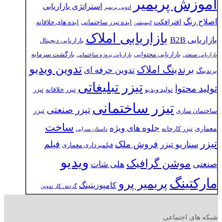
آموزش پریمیر
استراتژی بازاریابی
ادوبی پریمیر
اصلاح رنگ
افترافکت
ایده تیزر ساختمانی
ایده های خلاقانه
انیمیشن
بازاریابی املاک
بازاریابی B2B
بازاریابی دیجیتال
بازاریابی محتوایی
بازگشت سرمایه
بازاریابی صنعتی
بازاریابی پروژه ساختمانی
تدوین ویدیو
برندینگ املاک
تدوین حرفه ای
برندینگ
تیزر تبلیغاتی
تولید محتوا
تولید ویدیو
تیزر خلاقانه
تیزر
تیزر ساختمانی
تیزر صنعتی
تیزر
ساختمان سازی
ساخت
جلوه های ویژه
معماری
تیزر کارخانه
داستان سرایی
تیزر
فروش ملک
فیلم
سناریو تیزر
فیلمبرداری معماری
ویدیو
موشن گرافیک
صنعتی
هلی شات
مارکتینگ
پریمیر پرو
کامپوزیتینگ
گردش کار تدوین
شبکه های اجتماعی