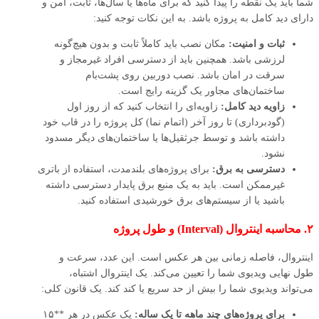
شما باید یک نقطه را پیدا کنید که برای ماه‌ها یا سال‌ها، ثابت، امن و
دارای دید کامل به پروژه باشد. به این نکات توجه کنید:
ثبات و امنیت:
مکان نصب باید کاملاً ثابت و بدون هیچ‌گونه
لرزشی باشد. همچنین باید از دسترسی افراد غیرمجاز و
سرقت در امان باشد. نصب دوربین روی پشت‌بام
ساختمان‌های مجاور یک گزینه رایج است.
زاویه دید کامل:
زاویه‌ای را انتخاب کنید که از روز اول
(گودبرداری) تا روز آخر (اتمام نما) کل پروژه را در قاب خود
داشته باشد و توسط جرثقیل‌ها یا ساختمان‌های دیگر مسدود
نشود.
دسترسی به برق:
برای پروژه‌های بلندمدت، استفاده از باتری
غیرممکن است. باید به یک منبع برق پایدار دسترسی داشته
باشید یا از سیستم‌های برق خورشیدی استفاده کنید.
۲. محاسبه اینتروال (Interval) و طول پروژه
اینتروال، فاصله زمانی بین هر عکس است. این عدد، سرعت و
طول نهایی ویدیوی شما را تعیین می‌کند. یک اینتروال اشتباه،
می‌تواند ویدیوی شما را بیش از حد سریع یا کند کند. یک قانون کلی:
برای پروژه‌های چند ماهه تا یک ساله:
یک عکس در هر **۱۵