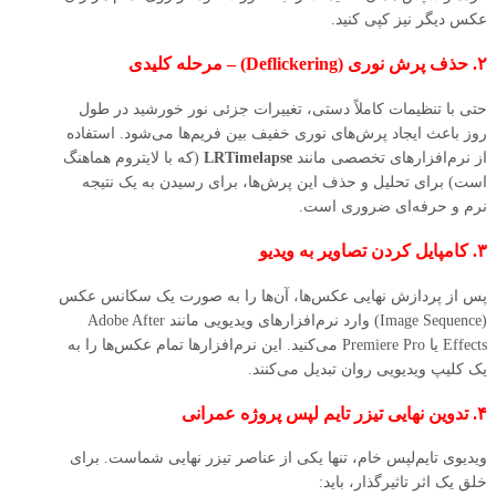
عکس دیگر نیز کپی کنید.
۲. حذف پرش نوری (Deflickering) – مرحله کلیدی
حتی با تنظیمات کاملاً دستی، تغییرات جزئی نور خورشید در طول
روز باعث ایجاد پرش‌های نوری خفیف بین فریم‌ها می‌شود. استفاده
از نرم‌افزارهای تخصصی مانند
LRTimelapse
(که با لایتروم هماهنگ
است) برای تحلیل و حذف این پرش‌ها، برای رسیدن به یک نتیجه
نرم و حرفه‌ای ضروری است.
۳. کامپایل کردن تصاویر به ویدیو
پس از پردازش نهایی عکس‌ها، آن‌ها را به صورت یک سکانس عکس
(Image Sequence) وارد نرم‌افزارهای ویدیویی مانند Adobe After
Effects یا Premiere Pro می‌کنید. این نرم‌افزارها تمام عکس‌ها را به
یک کلیپ ویدیویی روان تبدیل می‌کنند.
۴. تدوین نهایی تیزر تایم‌ لپس پروژه عمرانی
ویدیوی تایم‌لپس خام، تنها یکی از عناصر تیزر نهایی شماست. برای
خلق یک اثر تاثیرگذار، باید: