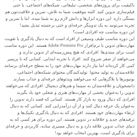
باکیفیت برای پروژه‌های شخصی، تبلیغاتی، شبکه‌های اجتماعی، یا حتی
فیلم‌سازی تدوین کنید. البته موفقیت شما به تلاش، تمرین و خلاقیت‌تون هم
بستگی داره. این دوره ابزارها و دانش لازم رو به شما میده، اما با تمرین و
تجربه می‌تونید به یک تدوینگر حرفه‌ای و حتی برجسته تبدیل بشید!
این دوره مناسب چه افرادی است؟
این دوره مناسب طیف وسیعی از افراد است که به دنبال یادگیری یا تقویت
مهارت‌های تدوین با نرم‌افزار Adobe Premiere Pro هستند. این دوره مناسب
است برای مبتدی‌ها: افرادی که هیچ پیش‌زمینه‌ای از تدوین ندارند و
می‌خواهند از صفر شروع کنند. افراد با تجربه ابتدایی: کسانی که با پریمیر
کمی کار کرده‌اند اما نیاز دارند مهارت‌های خود را به سطح حرفه‌ای برسانند.
علاقه‌مندان به تولید محتوا: تولیدکنندگان محتوای شبکه‌های اجتماعی،
یوتیوبرها یا بلاگرهایی که می‌خواهند ویدئوهای حرفه‌ای و جذاب بسازند.
دانشجویان و علاقه‌مندان به سینما و هنرهای دیجیتال: افرادی که می‌خواهند
تدوین را به‌عنوان بخشی از مهارت‌های هنری و شغلی خود یاد بگیرند.
افرادی که دنبال ورود به بازار کار هستند: کسانی که قصد دارند تدوین را
به‌عنوان یک حرفه دنبال کنند و از آن درآمدزایی کنند. کسانی که به دنبال
ارتقاء مهارت‌های خود هستند: افرادی که به دنبال یادگیری تکنیک‌ها و
ترفندهای جدید و خلاقانه در تدوین هستند. این دوره برای هر کسی که به
دنیای جذاب تدوین علاقه دارد و به دنبال مسیری ساده، کاربردی و حرفه‌ای
برای یادگیری است، بهترین انتخاب خواهد بود!