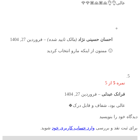
عالی👌👌🙏🏽🙏🏽🌹🌹
احسان حسینی نژاد
(مالک تایید شده)
–
فروردین 27, 1404
🙂 ممنون از اینکه مارو انتخاب کردید
نمره
5
از 5
فرانک عبدلی
–
فروردین 27, 1404
عالی بود، شفاف و قابل درک🍀
دیدگاه خود را بنویسید
برای ثبت نقد و بررسی
وارد حساب کاربری خود
شوید.