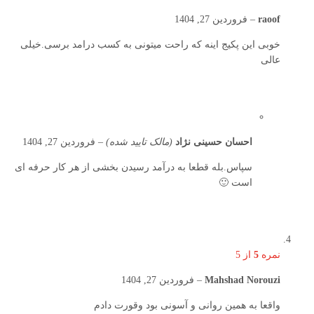
raoof
–
فروردین 27, 1404
خوبی این پکیج اینه که راحت میتونی به کسب درامد برسی.خیلی
عالی
احسان حسینی نژاد
(مالک تایید شده)
–
فروردین 27, 1404
سپاس.بله قطعا به درآمد رسیدن بخشی از هر کار حرفه ای
است 🙂
نمره
5
از 5
Mahshad Norouzi
–
فروردین 27, 1404
واقعا به همین روانی و آسونی بود وقورت دادم