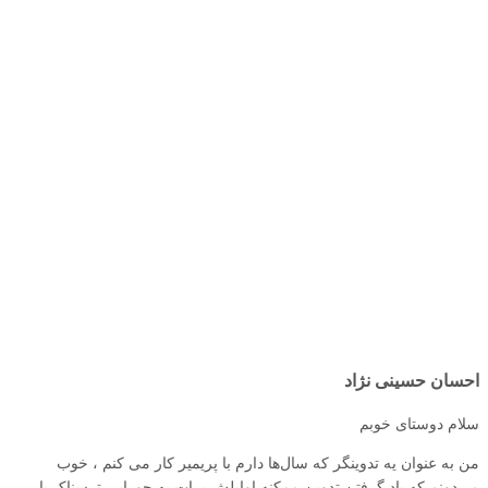
احسان حسینی نژاد
سلام دوستای خوبم
من به‌ عنوان یه تدوینگر که سال‌ها دارم با پریمیر کار می کنم ، خوب
می‌دونم که یاد گرفتن تدوین ممکنه اوایلش برات یه جورایی ترسناک یا