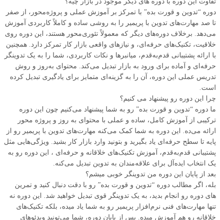
تفاوت این دوره با دوره های دیگر موجود در بازار چیه؟
دوره “تدوین و قورت بده” با تمرکز بر آموزش عملی و پروژه‌محور، از صفر
تا صد مهارت‌های تدوین با پریمیر را به روشی ساده و کاملاً کاربردی آموزش
می‌دهد. برخلاف دوره‌های دیگر که معمولاً تئوری‌محور هستند، این دوره روی
خلاقیت، تکنیک‌های حرفه‌ای، و نیازهای واقعی بازار کار تمرکز دارد. همچنین
با ارائه پشتیبانی قدم‌به‌قدم، میانبرها و نکات کاربردی، شما را به یک تدوینگر
حرفه‌ای و آماده برای ورود به بازار تبدیل می‌کند. محتوای به‌روز و روش
تدریس عملی این دوره، آن را به گزینه‌ای متمایز برای یادگیری تبدیل کرده
است.
چرا این دوره رو پیشنهاد می کنیم؟
ما دوره “تدوین و قورت بده” رو به شما پیشنهاد می‌کنیم چون این دوره
ترکیبی از آموزش کامل، ساده و عملی با محتوای به‌ روز و پروژه‌ محور
ارائه می‌ده. این دوره به شما کمک می‌کنه مهارت‌های تدوین با پریمیر رو از
پایه تا سطح حرفه‌ای یاد بگیرید و بتونید وارد بازار کار بشید. ویژگی‌هایی مثل
پشتیبانی قدم‌به‌قدم، آموزش تکنیک‌های خلاقانه و حرفه‌ای ، این دوره رو به
یک انتخاب ایده‌آل برای علاقه‌مندان به تدوین تبدیل می‌کنه.
بعد از پایان این دوره من تدوینگر خوبی میشم؟
بله، اگر مطالب دوره “تدوین و قورت بده” رو با دقت دنبال کنید و تمرین‌
های دوره رو انجام بدید، به یک تدوینگر قوی تبدیل خواهید شد. این دوره نه‌
تنها مهارت‌های فنی نرم‌افزار پریمیر رو به شما یاد میده، بلکه تکنیک‌های
خلاقانه رو هم آموزش میده. پس از پایان دوره، شما می‌تونید ویدئوهای