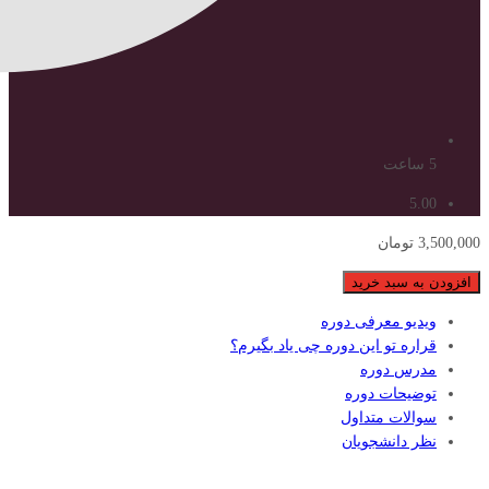
5 ساعت
5.00
3,500,000
تومان
تدوین
افزودن به سبد خرید
رو
ویدیو معرفی دوره
قورت
قراره تو این دوره چی یاد بگیرم؟
بده
مدرس دوره
عدد
توضیحات دوره
سوالات متداول
نظر دانشجویان