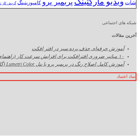
ویدیو مارکتینگ
پریمیر پرو
شات
کامپوزیتینگ
گردش کار ت
شبکه های اجتماعی
آخرین مقالات
آموزش حرفه‌ای حذف پرده سبز در افتر افکت
۱۰ میانبر ضروری افترافکت برای افزایش سرعت کار (راهنمای حرفه‌ای شورتکات‌ها)
آموزش کامل اصلاح رنگ در پریمیر پرو با پنل Lumetri Color (گام به گام)
نماد اعتماد