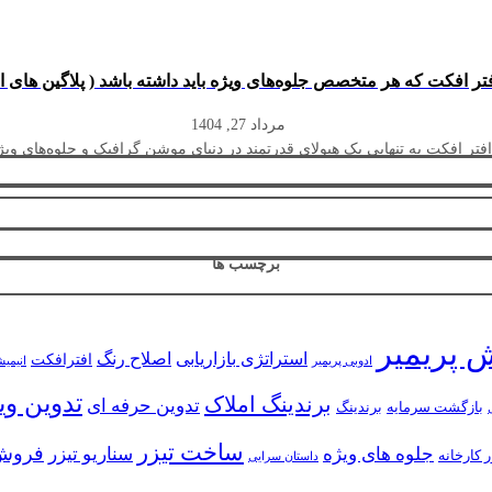
مرداد 27, 1404
افتر افکت به تنهایی یک هیولای قدرتمند در دنیای موشن گرافیک و جلوه‌های ویژ
برچسب ها
 پریمیر
استراتژی بازاریابی
اصلاح رنگ
افترافکت
ادوبی پریمیر
انیمی
تدوین وی
برندینگ املاک
تدوین حرفه ای
بازگشت سرمایه
برندینگ
ساخت تیزر
فروش
جلوه های ویژه
سناریو تیزر
ر کارخانه
داستان سرایی