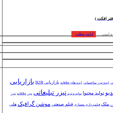
ه است. ...
ادامه مطلب
بازاریابی
بازاریابی B2B
ایده تیزر ساختمانی
ایده های خلاقانه
شن
تیزر تبلیغاتی
دیو
تولید محتوا
تولید ویدیو
تیزر خلاقانه
تیزر
موشن گرافیک
 ملک
فیلم صنعتی
هلی
فیلمبرداری معماری