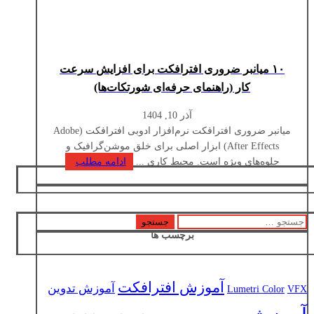
۱۰ میانبر ضروری افترافکت برای افزایش سرعت
کار (راهنمای حرفه‌ای شورتکات‌ها)
آذر 10, 1404
میانبر ضروری افترافکت نرم‌افزار ادوبی افترافکت (Adobe
After Effects) ابزار اصلی برای خلق موشن‌گرافیک و
جلوه‌های ویژه است. محیط کاری ...
ادامه مطلب
جستجو
برچسب ها
برای:
آموزش افترافکت
آموزش تدوین
Lumetri Color
VFX