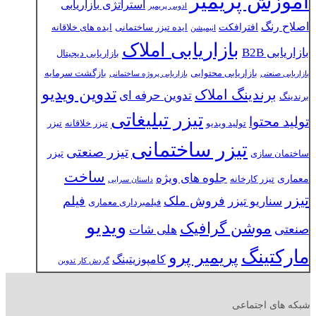
آموزش پریمیر
استراتژی بازاریابی
ادوبی پریمیر
اصلاح رنگ
افترافکت
ایده تیزر ساختمانی
ایده های خلاقانه
انیمیشن
بازاریابی املاک
بازاریابی B2B
بازاریابی دیجیتال
بازاریابی محتوایی
بازگشت سرمایه
بازاریابی صنعتی
بازاریابی پروژه ساختمانی
تدوین ویدیو
برندینگ املاک
تدوین حرفه ای
برندینگ
تیزر تبلیغاتی
تولید محتوا
تولید ویدیو
تیزر خلاقانه
تیزر
تیزر ساختمانی
تیزر صنعتی
تیزر
ساختمان سازی
ساخت
جلوه های ویژه
معماری
تیزر کارخانه
داستان سرایی
تیزر
فروش ملک
فیلم
سناریو تیزر
فیلمبرداری معماری
ویدیو
موشن گرافیک
صنعتی
هلی شات
مارکتینگ
پریمیر پرو
کامپوزیتینگ
گردش کار تدوین
شبکه های اجتماعی