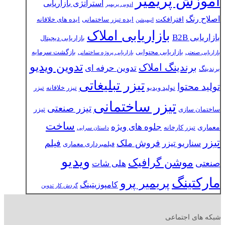
آموزش پریمیر
استراتژی بازاریابی
ادوبی پریمیر
اصلاح رنگ
افترافکت
ایده تیزر ساختمانی
ایده های خلاقانه
انیمیشن
بازاریابی املاک
بازاریابی B2B
بازاریابی دیجیتال
بازاریابی محتوایی
بازگشت سرمایه
بازاریابی صنعتی
بازاریابی پروژه ساختمانی
تدوین ویدیو
برندینگ املاک
تدوین حرفه ای
برندینگ
تیزر تبلیغاتی
تولید محتوا
تولید ویدیو
تیزر خلاقانه
تیزر
تیزر ساختمانی
تیزر صنعتی
تیزر
ساختمان سازی
ساخت
جلوه های ویژه
معماری
تیزر کارخانه
داستان سرایی
تیزر
فروش ملک
فیلم
سناریو تیزر
فیلمبرداری معماری
ویدیو
موشن گرافیک
صنعتی
هلی شات
مارکتینگ
پریمیر پرو
کامپوزیتینگ
گردش کار تدوین
شبکه های اجتماعی