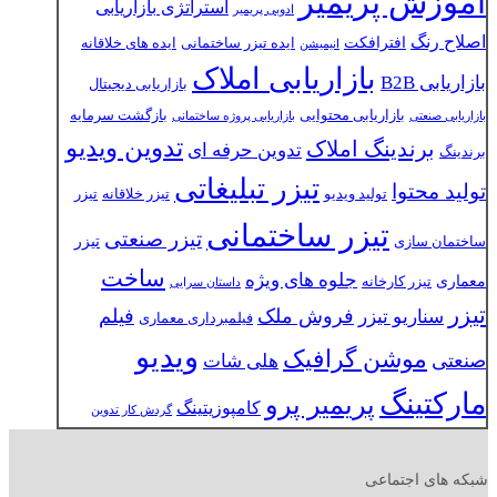
آموزش پریمیر
استراتژی بازاریابی
ادوبی پریمیر
اصلاح رنگ
افترافکت
ایده تیزر ساختمانی
ایده های خلاقانه
انیمیشن
بازاریابی املاک
بازاریابی B2B
بازاریابی دیجیتال
بازاریابی محتوایی
بازگشت سرمایه
بازاریابی صنعتی
بازاریابی پروژه ساختمانی
تدوین ویدیو
برندینگ املاک
تدوین حرفه ای
برندینگ
تیزر تبلیغاتی
تولید محتوا
تولید ویدیو
تیزر خلاقانه
تیزر
تیزر ساختمانی
تیزر صنعتی
تیزر
ساختمان سازی
ساخت
جلوه های ویژه
معماری
تیزر کارخانه
داستان سرایی
تیزر
فروش ملک
فیلم
سناریو تیزر
فیلمبرداری معماری
ویدیو
موشن گرافیک
صنعتی
هلی شات
مارکتینگ
پریمیر پرو
کامپوزیتینگ
گردش کار تدوین
شبکه های اجتماعی